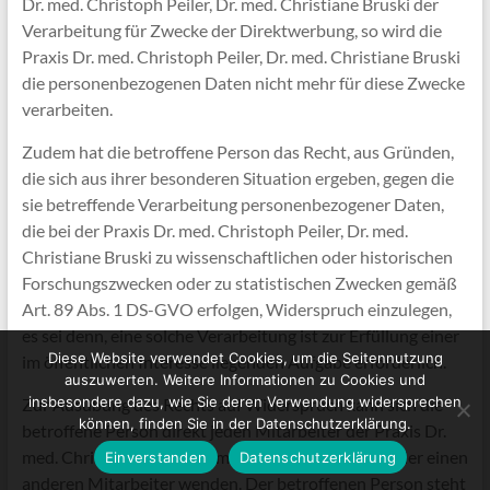
Dr. med. Christoph Peiler, Dr. med. Christiane Bruski der
Verarbeitung für Zwecke der Direktwerbung, so wird die
Praxis Dr. med. Christoph Peiler, Dr. med. Christiane Bruski
die personenbezogenen Daten nicht mehr für diese Zwecke
verarbeiten.
Zudem hat die betroffene Person das Recht, aus Gründen,
die sich aus ihrer besonderen Situation ergeben, gegen die
sie betreffende Verarbeitung personenbezogener Daten,
die bei der Praxis Dr. med. Christoph Peiler, Dr. med.
Christiane Bruski zu wissenschaftlichen oder historischen
Forschungszwecken oder zu statistischen Zwecken gemäß
Art. 89 Abs. 1 DS-GVO erfolgen, Widerspruch einzulegen,
es sei denn, eine solche Verarbeitung ist zur Erfüllung einer
Diese Website verwendet Cookies, um die Seitennutzung
im öffentlichen Interesse liegenden Aufgabe erforderlich.
auszuwerten. Weitere Informationen zu Cookies und
insbesondere dazu, wie Sie deren Verwendung widersprechen
Zur Ausübung des Rechts auf Widerspruch kann sich die
können, finden Sie in der Datenschutzerklärung.
betroffene Person direkt jeden Mitarbeiter der Praxis Dr.
med. Christoph Peiler, Dr. med. Christiane Bruski oder einen
Einverstanden
Datenschutzerklärung
anderen Mitarbeiter wenden. Der betroffenen Person steht